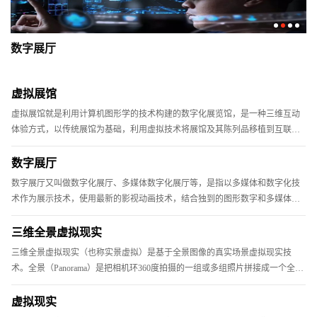
数字展厅
虚拟展馆
虚拟展馆就是利用计算机图形学的技术构建的数字化展览馆，是一种三维互动
体验方式，以传统展馆为基础，利用虚拟技术将展馆及其陈列品移植到互联网
上进行展示、宣传与教育活动，突破了传统意义上的时间与空间的局限。作用
虚拟展馆的出现，使更为广泛的观众群体能够在网络平台上真实感受展馆及展
数字展厅
品，用在线互动的方式体验“身临其境，畅游无限”的精彩世界。虚
数字展厅又叫做数字化展厅、多媒体数字化展厅等，是指以多媒体和数字化技
术作为展示技术，使用最新的影视动画技术，结合独到的图形数字和多媒体技
术，以各类新颖的技术吸引参观者，实现人机交互方式的展厅形式。数字展厅
集各种多媒体展览展示系统为一体的综合展示平台，包括数字沙盘、环幕/弧幕/
三维全景虚拟现实
球幕影厅、迎宾地幕系统、互动吧台、互动镜面及触摸屏等等。同时
三维全景虚拟现实（也称实景虚拟）是基于全景图像的真实场景虚拟现实技
术。全景（Panorama）是把相机环360度拍摄的一组或多组照片拼接成一个全景
图像，通过计算机技术实现全方位互动式观看的真实场景还原展示方式。在播
放插件（通常Java或QuickTime、Active X、Flash）的支持下，使用鼠标控制环
虚拟现实
视的方向，可左可右，可近可远。使消费者感到就好像处在现场环境当中