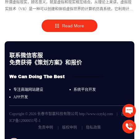
所谓虚拟现实，顾名思义，就是虚拟和现实相互结合。从理论上来讲，虚拟现
实技术（VR）是一种可以创建和体验虚拟世界的计算机仿真系统，它利用计算
机生成一种模拟环境，使用户沉浸到该环境中。
Read More
联系微信客服
免费获得《策划方案》和报价
We Can Doing The Best
专注高端网站建设
系统平台开发
APP开发
Copyright © 2026 长春市智赢科技有限公司 http://www.cczykj.com |
吉
ICP备12000051号-1
135789
免责申明
|
版权申明
|
隐私政策