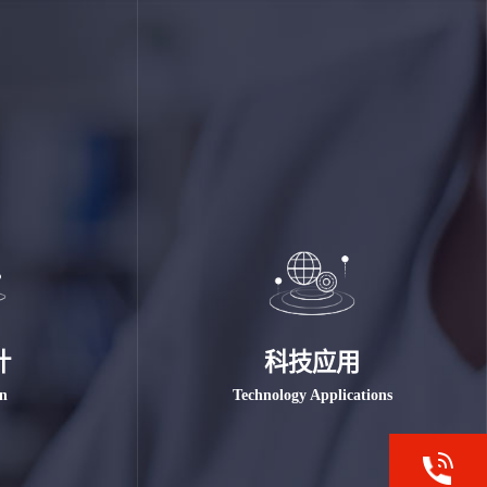
计
科技应用
gn
Technology Applications