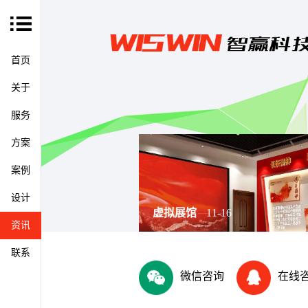
首页
关于
服务
方案
案例
设计
虚拟展馆
数字展厅
11-16
11-16
07-12
07-12
资讯
联系
微信咨询
在线