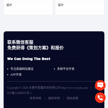
设计
设计
联系微信客服
免费获得《策划方案》和报价
We Can Doing The Best
专注高端网站建设
系统平台开发
APP开发
Copyright © 2026 长春市智赢科技有限公司 http://www.cczykj.com |
吉
ICP备12000051号-1
135789
免责申明
|
版权申明
|
隐私政策