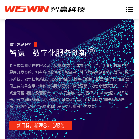
10年建站服务
数
智赢—数字化服务创新
长春市智赢科技有限公司（智赢科技），成立于2011年，至今已有10年的
程序开发经验，拥有多项软件著作权证书、独立营销建站系统、微信小程
序系统，微信红包系统，H5营销系统，数字报系统，投票系统等，目前公
司主要为各企事业单位提供网站建设、微信营销、微信小程序开发、一站
式全网营销建站及营销推广、720度全景、企业宣传片，400电话，域名注
册、云空间服务器、企业邮局、可信网站等相关互联网应用服务增值产
品，积极推动企业信息化和电子商务应用的全面发展。
新目标，新理念，心服务